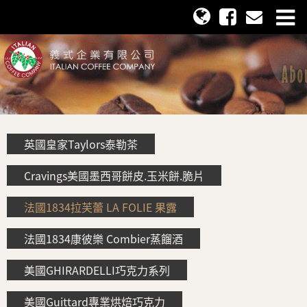
英國皇家Taylors泰勒茶
Cravings美國墨西哥餅皮.玉米餅.脆片
法國1834拉芙蕾 LA FOLIE 果露
法國1834康彼樂 Combier蒸餾酒
美國GHIRARDELLI巧克力系列
美國Guittard專業烘焙巧克力