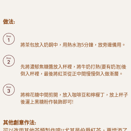
做法:
將茶包放入奶鋼中，用熱水泡5分鐘，放旁邊備用。
先將濃郁焦糖醬放入杯裡，將牛奶打熱(要有奶泡)後
倒入杯裡，最後將紅茶從正中間慢慢倒入做漸層。
將棉花糖中間剪開，放入咖啡豆和檸檬丁，放上杯子
後灑上黑糖粉作裝飾即可!
其他創意作法:
可以改用其他茶類製作唷!!尤其是伯爵紅茶，更增添了