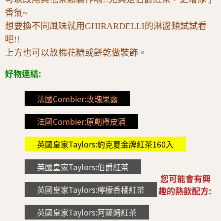
香氣~
想要換不同風味就用GHIRARDELLI的淋醬類試試看
吧!!
上方也可以放棉花糖或餅乾做裝飾。
好物連結:
法國Combier:玫瑰果露
法國Combier:原創橙皮酒
英國皇家Taylors:約克夏金牌紅茶160入
英國皇家Taylors:伯爵紅茶
您可能會有興
英國皇家Taylors:檸檬香橘紅茶
趣的熱飲配方:
英國皇家Taylors:阿薩姆紅茶