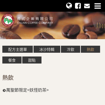
配方主選單
冰沙特輯
冷飲
熱飲
餐食
甜點
熱飲
萬聖節限定<妖怪奶茶>