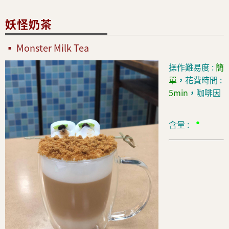
妖怪奶茶
Monster Milk Tea
操作難易度 :
簡
單
，
花費時間 :
5min
，
咖啡因
•
含量 :