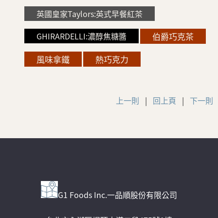
英國皇家Taylors:英式早餐紅茶
GHIRARDELLI:濃醇焦糖醬
伯爵巧克茶
風味拿鐵
熱巧克力
上一則
|
回上頁
|
下一則
G1 Foods Inc.一品順股份有限公司