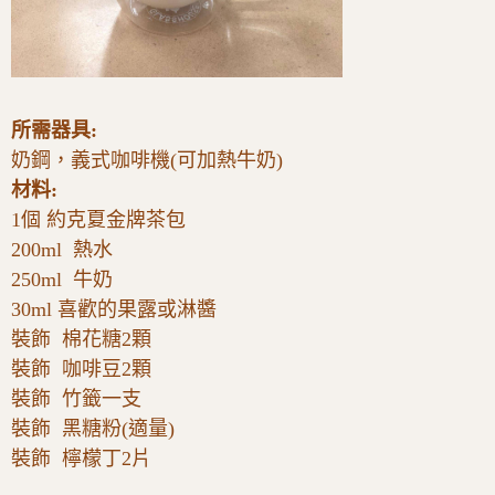
所需器具:
奶鋼，義式咖啡機(可加熱牛奶)
材料:
1個 約克夏金牌茶包
200ml 熱水
250ml 牛奶
30ml 喜歡的果露或淋醬
裝飾 棉花糖2顆
裝飾 咖啡豆2顆
裝飾 竹籤一支
裝飾 黑糖粉(適量)
裝飾 檸檬丁2片