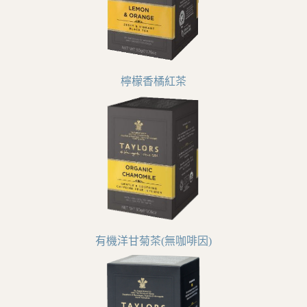
檸檬香橘紅茶
有機洋甘菊茶(無咖啡因)