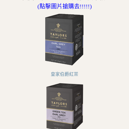
(點擊圖片搶購去!!!!!)
皇家伯爵紅茶