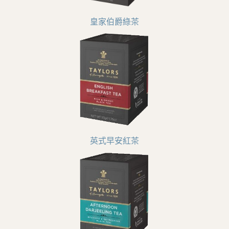
皇家伯爵綠茶
英式早安紅茶