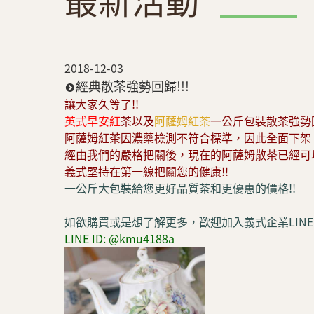
最新活動
2018-12-03
經典散茶強勢回歸!!!
讓大家久等了!!
英式早安紅
茶以及
阿薩姆紅茶
一公斤包裝散茶強勢回
阿薩姆紅茶因濃藥檢測不符合標準，因此全面下架
經由我們的嚴格把關後，現在的阿薩姆散茶已經可以
義式堅持在第一線把關您的健康!!
一公斤大包裝給您更好品質茶和更優惠的價格!!
如欲購買或是想了解更多，歡迎加入義式企業LINE
LINE ID: @kmu4188a