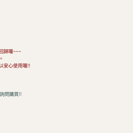
歸囉~~~
。
安心使用囉!!
詢問購買!!