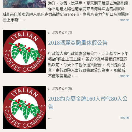
海洋、沙灘、比基尼，夏天到了我要去海邊!! 讓
你不用曬太陽也能享受來自海洋深處的甜蜜滋
味!! 來自美國的超人氣巧克力品牌Ghirardelli，鷹牌巧克力全新口味淋醬限
量上市囉!! ...
more
2018-07-10
2018瑪麗亞颱風休假公告
行政院人事行政總處發布公告，北北基今日下午
4點起停止上班上課。 義式企業將接受訂單至四
點以前，今天下午暫停送貨服務。 明日是否營
業，由行政院人事行政總處公告為主。 如造成
不便敬請見諒，...
more
2018-07-06
2018約克夏金牌160入替代80入公
告
...
more