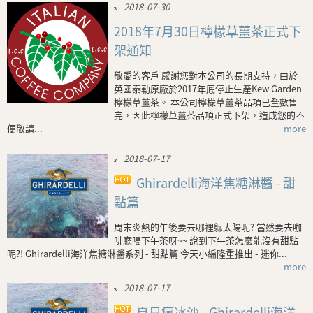
2018-07-30
2018年7月30日檸檬草薑茶正式下
架通知
敬愛的客戶 感謝您對本公司的長期支持，由於
英國泰勒原廠於2017年底停止生產Kew Garden
檸檬草薑茶。 本公司檸檬草薑茶品項已全數售
完，因此檸檬草薑茶品項正式下架，造成您的不
便敬請...
more
2018-07-17
Ghirardelli海洋焦糖淋醬 - 甜
點篇
周末炎熱的午後要去哪裡躲太陽呢? 當然要去咖
啡廳喝下午茶呀~~ 說到下午茶怎麼能沒有甜點
呢?! Ghirardelli海洋焦糖淋醬系列 - 甜點篇 今天小編隆重推出 - 迷你...
more
2018-07-17
夏日瘋冰沙 - Ghirardelli海洋