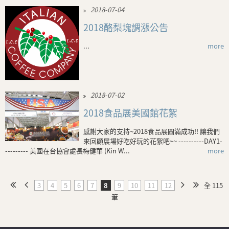
2018-07-04
2018酪梨塊調漲公告
...
more
2018-07-02
2018食品展美國館花絮
感謝大家的支持~2018食品展圓滿成功!! 讓我們
來回顧展場好吃好玩的花絮吧~~ ----------DAY1-
--------- 美國在台協會處長梅健華 (Kin W...
more
3
4
5
6
7
8
9
10
11
12
全 115
筆