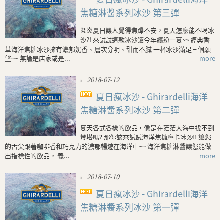
焦糖淋醬系列冰沙 第三彈
炎炎夏日讓人覺得焦躁不安，夏天怎麼能不喝冰
沙?! 來試試這款冰沙讓今年繽紛一夏~~ 經典香
草海洋焦糖冰沙擁有濃郁奶香、層次分明、甜而不膩 一杯冰沙滿足三個願
望~~ 無論是店家或是...
more
2018-07-12
夏日瘋冰沙 - Ghirardelli海洋
焦糖淋醬系列冰沙 第二彈
夏天各式各樣的飲品，像是在茫茫大海中找不到
燈塔嗎? 那你該來試試海洋焦糖摩卡冰沙!! 讓您
的舌尖跟著咖啡香和巧克力的濃郁暢遊在海洋中~~ 海洋焦糖淋醬讓您能做
出指標性的飲品， 義...
more
2018-07-10
夏日瘋冰沙 - Ghirardelli海洋
焦糖淋醬系列冰沙 第一彈