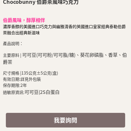
Chocobunny 伯爵茶風味巧克力
伯爵風味，醇厚相伴
濃厚香醇的美國進口巧克力與幽雅清香的英國進口皇家經典泰勒伯爵
茶融合出經典新滋味
產品說明：
可可豆(可可粉/可可脂/糖)、葵花卵磷脂、香草、伯
主要原料 |
爵茶
尺寸規格 |135公克±5公克(盒)
有效日期:詳見外包裝
保存期限:2年
可可豆(2S白蛋白
過敏原資訊:
我要詢問