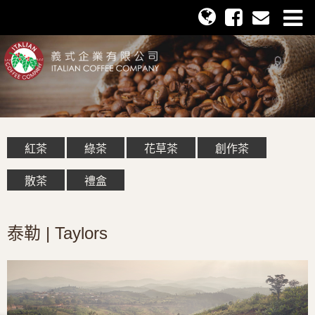
紅茶
綠茶
花草茶
創作茶
散茶
禮盒
泰勒 | Taylors