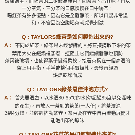
玻璃為主。而喝茶的三步驟為觀色、聞茶香、品其味，再以
一分空氣、三分茶的口感慢慢在口中嚼茶，
喝紅茶有許多優點，因為它是全發酵茶，所以口感非常溫
和，不會因為空腹喝茶就感覺刺激
Q : TAYLORS綠茶是如何製造出來的?
不同於紅茶，綠茶是未經發酵的。將直接摘取下來的茶
A :
葉用大火在鐵鍋裡蒸煮，這阻止它們繼續發酵也預防
茶葉被破壞，也使得葉子變得柔軟。接著茶葉在一個高溫的
盤上用手指，手掌或整個手臂輾軋。最後再經過
烘焙乾燥而成
Q : TAYLORS綠茶最佳沖泡方式?
首先要溫壺，以水溫80-85℃的水(勿超過85度以免澀味
A :
的產生)，再放入一茶匙的茶葉(一人份)，將茶浸泡
2到4分鐘，並輕輕搖動茶壺，茶葉要在壺中自由流動展開才
能泡出茶的原味
Q : TAYLORS花草茶是如何製造出來的?