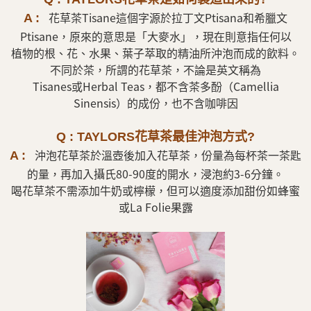
花草茶Tisane這個字源於拉丁文Ptisana和希臘文
A :
Ptisane，原來的意思是「大麥水」，現在則意指任何以
植物的根、花、水果、葉子萃取的精油所沖泡而成的飲料。
不同於茶，所謂的花草茶，不論是英文稱為
Tisanes或Herbal Teas，都不含茶多酚（Camellia
Sinensis）的成份，也不含咖啡因
Q : TAYLORS花草茶最佳沖泡方式?
沖泡花草茶於溫壺後加入花草茶，份量為每杯茶一茶匙
A :
的量，再加入攝氏80-90度的開水，浸泡約3-6分鐘。
喝花草茶不需添加牛奶或檸檬，但可以適度添加甜份如蜂蜜
或La Folie果露