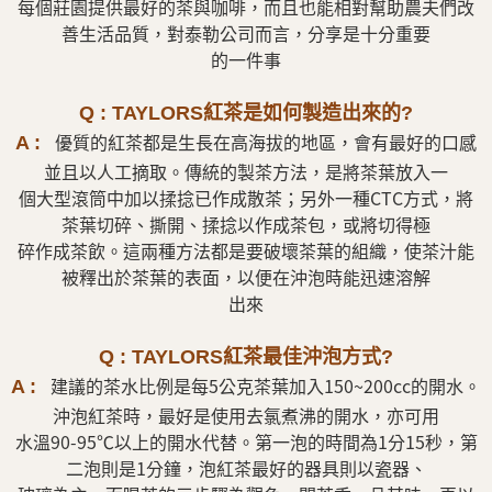
每個莊園提供最好的茶與咖啡，而且也能相對幫助農夫們改
善生活品質，對泰勒公司而言，分享是十分重要
的一件事
Q : TAYLORS紅茶是如何製造出來的?
優質的紅茶都是生長在高海拔的地區，會有最好的口感
A :
並且以人工摘取。傳統的製茶方法，是將茶葉放入一
個大型滾筒中加以揉捻已作成散茶；另外一種CTC方式，將
茶葉切碎、撕開、揉捻以作成茶包，或將切得極
碎作成茶飲。這兩種方法都是要破壞茶葉的組織，使茶汁能
被釋出於茶葉的表面，以便在沖泡時能迅速溶解
出來
Q : TAYLORS紅茶最佳沖泡方式?
建議的茶水比例是每5公克茶葉加入150~200cc的開水。
A :
沖泡紅茶時，最好是使用去氯煮沸的開水，亦可用
水溫90-95℃以上的開水代替。第一泡的時間為1分15秒，第
二泡則是1分鐘，泡紅茶最好的器具則以瓷器、