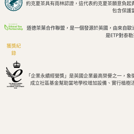
約克夏茶具有雨林認證，這代表約克夏茶願意負起
包含保護
道德茶葉合作聯盟，是一個發源於英國，由來自歐
泰勒
是ETP對
獲獎紀
錄
「企業永續經營獎」是英國企業最高榮譽之一，象
成立社區基金幫助當地學校增加設備、實行植樹活