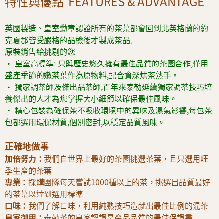
特性與優點 FEATURES & ADVANTAGE
英國製造、皇室勳章認證所有的茶葉都會回到北英格蘭的約
克夏郡皆受嚴格的品檢後才製成茶品,
原裝銷售給挑剔的您
• 皇室高標準: 只與歷史悠久擁有最佳品質的茶園合作,僅用
盛產季節的嫩茶葉作為原物料,配合資深烘茶熟手。
• 獨家調茶師及傑出品茶師,百年來泰勒延續獨家調茶技巧培
養傑出的人才為您掌握大小細節以確保最佳風味。
• 精心包裝為確保茶不吸收環境中的異味及濕氣影響,每包茶
包都選用環保材質,個別密封,以穩定品質風味。
正確地做事
加倍努力：
我們自世界上最好的茶園挑選茶葉，且只選用旺
季生產的茶葉
專業：
採購團隊每天嘗試1000種以上的茶，挑選出品質最好
的茶葉以達到選用標準
口味：
我們了解口味，利用純熟技巧造就出最佳比例的混茶
皇家御用：
泰勒茶的皇家認證是產品品質的最佳保證書