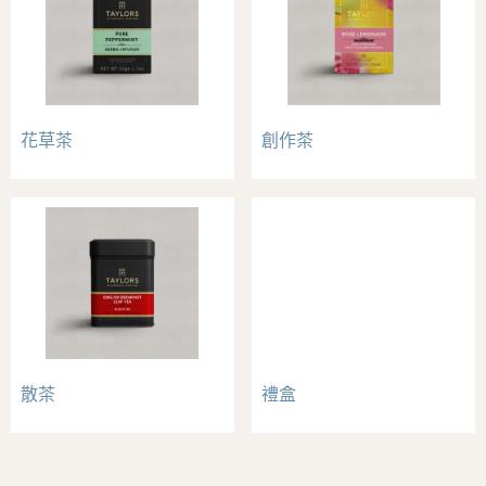
花草茶
創作茶
散茶
禮盒