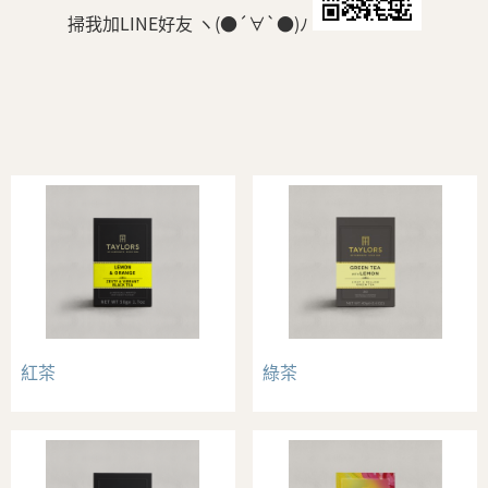
掃我加LINE好友
ヽ(●´∀`●)ﾉ
紅茶
綠茶