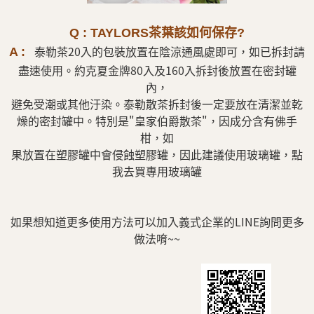
Q : TAYLORS茶葉該如何保存?
泰勒茶20入的包裝放置在陰涼通風處即可，如已拆封請
A :
盡速使用。約克夏金牌80入及160入拆封後放置在密封罐
內，
避免受潮或其他汙染。泰勒散茶拆封後一定要放在清潔並乾
燥的密封罐中。特別是"皇家伯爵散茶"，因成分含有佛手
柑，如
果放置在塑膠罐中會侵蝕塑膠罐，因此建議使用玻璃罐，點
我去買專用玻璃罐
如果想知道更多使用方法可以加入義式企業的LINE詢問更多
做法唷~~