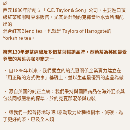
於
西元1886年所創立「 C.E. Taylor & Son」公司，主要進口頂
級紅茶和咖啡豆來販售，尤其是針對約克郡當地水質所調配
出的
混合紅茶Blend tea，也就是 Taylors of Harrogate的
Yorkshire tea。
擁有130年混茶經驗及多個茶葉暢銷品牌，泰勒茶為英國最受
尊敬的茶葉與咖啡商之一
• 自1886年以來，我們獨立的約克夏關係企業實力建立在
「用正確的方式做事」基礎上，並以生產最優質的產品為傲
• 源自英國的純正血統：我們秉持與國際商品在海外混茶與
包裝同樣嚴格的標準，於約克夏郡混茶與包裝
• 讓我們一起善待地球吧!!泰勒致力於種植樹木、減碳，為
了更好的茶，已及全人類