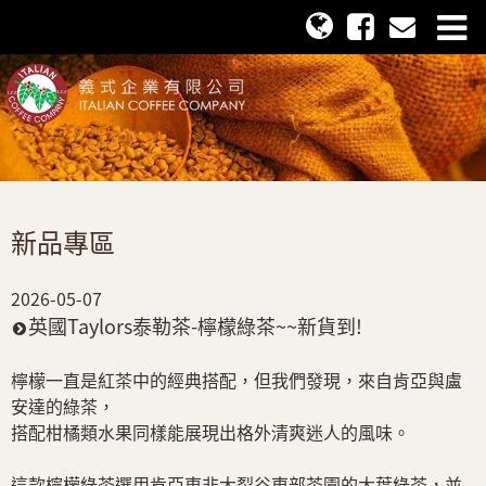
新品專區
2026-05-07
英國Taylors泰勒茶-檸檬綠茶~~新貨到!
檸檬一直是紅茶中的經典搭配，但我們發現，來自肯亞與盧
安達的綠茶，
搭配柑橘類水果同樣能展現出格外清爽迷人的風味。
這款檸檬綠茶選用肯亞東非大裂谷東部茶園的大葉綠茶，並