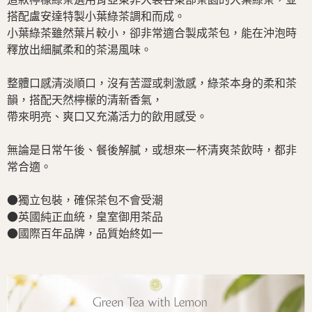
搭配盧安達特製小葉綠茶調和而成。
小葉綠茶雖然葉片較小，卻非常適合製成茶包，能在沖泡時
釋放出細膩柔和的茶湯風味。
整體口感清淡順口，沒有苦澀或刺激感，綠茶本身的柔和茶
韻，搭配天然檸檬的清新香氣，
帶來明亮、爽口又充滿活力的飲用感受。
無論是日常午後、餐後解膩，或想來一杯清爽茶飲時，都非
常合適。
●獨立包裝，確保茶包不會受潮
●英國純正血統，皇室御用茶品
●國際百年品牌，品質始終如一